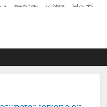
erior
Notas de Prensa
Contáctenos
Radio en VIVO
ecuperar terreno en