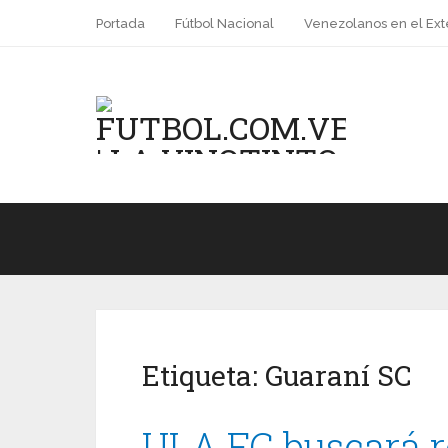
Portada
Fútbol Nacional
Venezolanos en el Ext
Etiqueta:
Guaraní SC
ULA FC buscará r