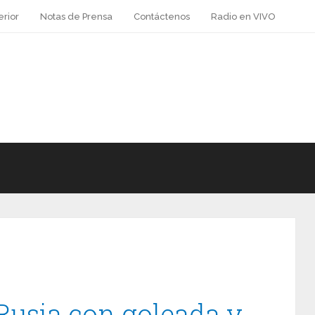
erior
Notas de Prensa
Contáctenos
Radio en VIVO
Rusia con goleada y