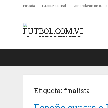
Portada
Fútbol Nacional
Venezolanos en el Ext
Etiqueta:
finalista
España supera a 