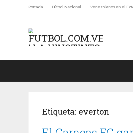
Portada
Fútbol Nacional
Venezolanos en el Ext
Etiqueta:
everton
El Caracas FC ga