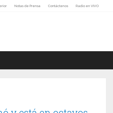
erior
Notas de Prensa
Contáctenos
Radio en VIVO
nó y está en octavos