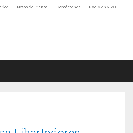
erior
Notas de Prensa
Contáctenos
Radio en VIVO
pa Libertadores